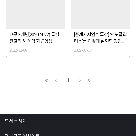
교구 3개년(2020-2022) 특별
[춘계사제연수 특강] '시노달리
전교의 해 폐막 기념영상
타스'를 어떻게 실현할 것인
가? - 춘천교구 김도형 스테파
2022-12-06
2022-07-19
노 신부
1
부서 웹사이트