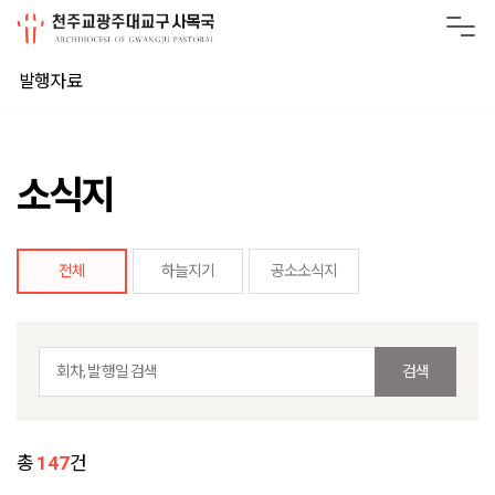
발행자료
소식지
전체
하늘지기
공소소식지
검색
총
147
건