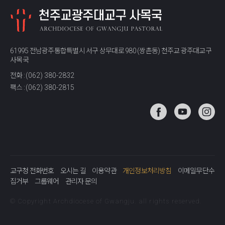
61995 전남광주통합특별시 서구 상무대로 980 (쌍촌동) 천주교 광주대교구
사목국
전화 :
(062) 380-2832
팩스 :
(062) 380-2815
교구청 전화번호
오시는 길
이용약관
개인정보처리방침
이메일무단수
집거부
그룹웨어
관리자 문의
© Copyright Archdiocese of Gwangju. all rights reserved.