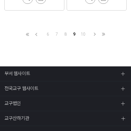
k 보기
로드
k 보기
로드
6
7
8
9
10
부서 웹사이트
전국교구 웹사이트
교구법인
교구산하기관